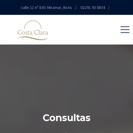
calle 11 nº 830. Miramar, BsAs
02291 43 0834
info@edificiocostaclara.com.ar
Consultas