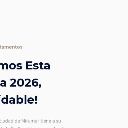
rtamentos
mos Esta
a 2026,
idable!
a ciudad de Miramar tiene a su