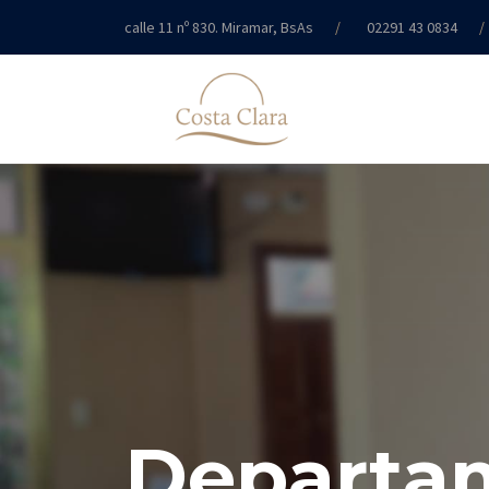
calle 11 nº 830. Miramar, BsAs
02291 43 0834
info@edificiocostaclara.com.ar
Departa