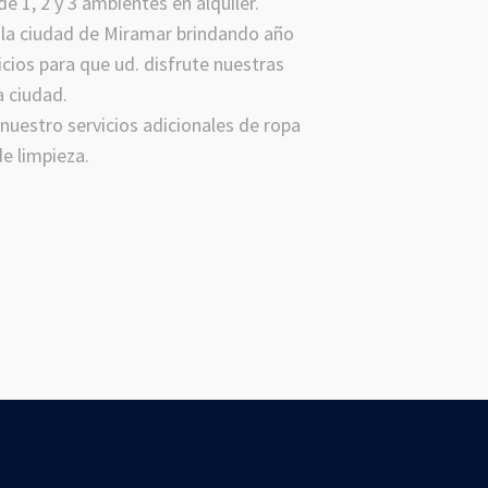
 1, 2 y 3 ambientes en alquiler.
 la ciudad de Miramar brindando año
cios para que ud. disfrute nuestras
a ciudad.
nuestro servicios adicionales de ropa
de limpieza.