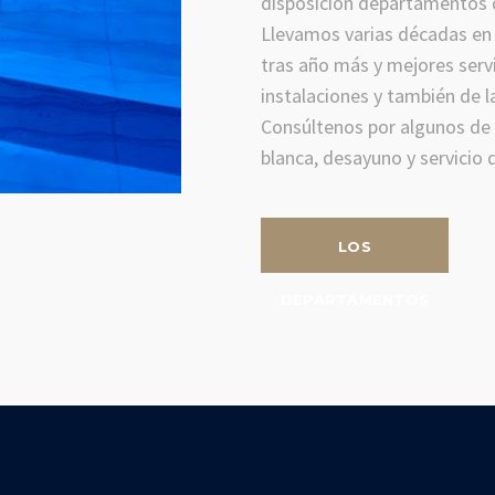
disposición departamentos de
Llevamos varias décadas en
tras año más y mejores servi
instalaciones y también de l
Consúltenos por algunos de 
blanca, desayuno y servicio 
LOS
DEPARTAMENTOS